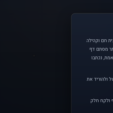
ם פשוט: ליצור בית חם וקהילה
ותר מסתם דף
אמת, נכתבו
ל ולהוריד את
ף ולקח חלק