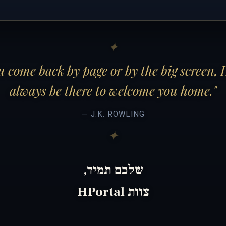
 come back by page or by the big screen, 
always be there to welcome you home."
— J.K. ROWLING
שלכם תמיד,
צוות HPortal