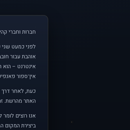
חברות וחברי קהי
אוהבת עבור חובב
אינטרנט – הוא הי
אין־ספור פאנפיקי
כעת, לאחר דרך א
האתר מהרשת. זהו
אנו רוצים לומר 
ביצירת המקום המ