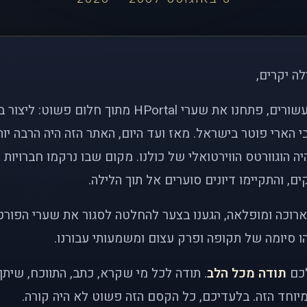
לה יקרים,
לפני כמעט שני עשורים, פתחנו את שערי HPortal מתוך חלו
י הארי פוטר בישראל. מאז ועד היום, האתר הזה היה הרבה י
ה הוגוורטס הווירטואלי של כולנו. מקום שבו נרקמו חברויות 
ם, והתקיימו דיונים סוערים אל תוך הלילה.
רוכה ומופלאה, הגענו בצער להחלטה לסגור את שערי הפורט
 סיומה של תקופה ופרק עצום ומשמעותי עבורנו.
לכם
תודה מכל הלב
. תודה לכל מי שקרא, כתב, התווכח, שית
יוחד הזה. בלעדיכם, כל הקסם הזה פשוט לא היה קורה.