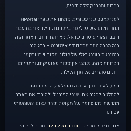
חברות וחברי קהילה יקרים,
לפני כמעט שני עשורים, פתחנו את שערי HPortal
מתוך חלום פשוט: ליצור בית חם וקהילה אוהבת עבור
חובבי הארי פוטר בישראל. מאז ועד היום, האתר הזה
היה הרבה יותר מסתם דף אינטרנט – הוא היה
הוגוורטס הווירטואלי של כולנו. מקום שבו נרקמו
חברויות אמת, נכתבו אין־ספור פאנפיקים, והתקיימו
דיונים סוערים אל תוך הלילה.
כעת, לאחר דרך ארוכה ומופלאה, הגענו בצער
להחלטה לסגור את שערי הפורטל ולהוריד את האתר
מהרשת. זהו סיומה של תקופה ופרק עצום ומשמעותי
עבורנו.
אנו רוצים לומר לכם
תודה מכל הלב
. תודה לכל מי