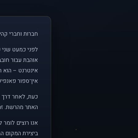
חברות וחברי קהי
אוהבת עבור חובב
אינטרנט – הוא הי
אין־ספור פאנפיקי
כעת, לאחר דרך א
האתר מהרשת. זהו
אנו רוצים לומר 
ביצירת המקום המ