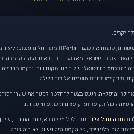
לה יקרים,
לפני כמעט שני עשורים, פתחנו את שערי HPortal מתוך חלו
י הארי פוטר בישראל. מאז ועד היום, האתר הזה היה הרבה י
ה הוגוורטס הווירטואלי של כולנו. מקום שבו נרקמו חברויות 
ם, והתקיימו דיונים סוערים אל תוך הלילה.
רוכה ומופלאה, הגענו בצער להחלטה לסגור את שערי הפורט
 סיומה של תקופה ופרק עצום ומשמעותי עבורנו.
לכם
תודה מכל הלב
. תודה לכל מי שקרא, כתב, התווכח, שית
יוחד הזה. בלעדיכם, כל הקסם הזה פשוט לא היה קורה.