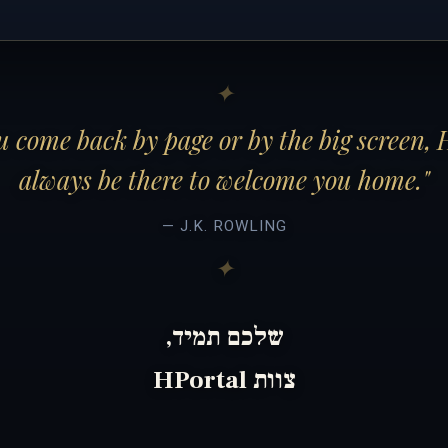
 come back by page or by the big screen, 
always be there to welcome you home."
— J.K. ROWLING
שלכם תמיד,
צוות HPortal