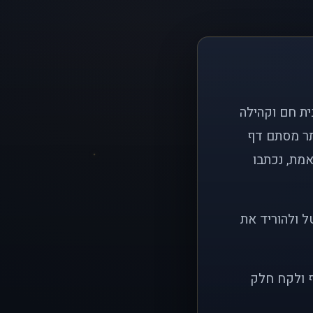
ם פשוט: ליצור בית חם וקהילה
ותר מסתם דף
אמת, נכתבו
ל ולהוריד את
ף ולקח חלק