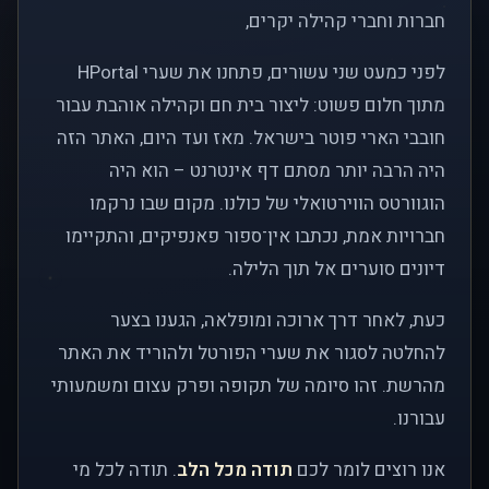
חברות וחברי קהילה יקרים,
לפני כמעט שני עשורים, פתחנו את שערי HPortal
מתוך חלום פשוט: ליצור בית חם וקהילה אוהבת עבור
חובבי הארי פוטר בישראל. מאז ועד היום, האתר הזה
היה הרבה יותר מסתם דף אינטרנט – הוא היה
הוגוורטס הווירטואלי של כולנו. מקום שבו נרקמו
חברויות אמת, נכתבו אין־ספור פאנפיקים, והתקיימו
דיונים סוערים אל תוך הלילה.
כעת, לאחר דרך ארוכה ומופלאה, הגענו בצער
להחלטה לסגור את שערי הפורטל ולהוריד את האתר
מהרשת. זהו סיומה של תקופה ופרק עצום ומשמעותי
עבורנו.
אנו רוצים לומר לכם
תודה מכל הלב
. תודה לכל מי