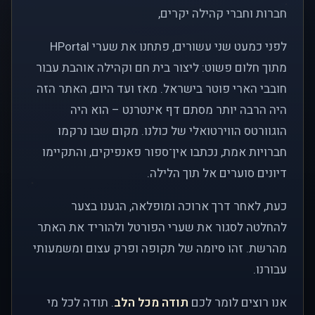
חברות וחברי קהילה יקרים,
לפני כמעט שני עשורים, פתחנו את שערי HPortal
מתוך חלום פשוט: ליצור בית חם וקהילה אוהבת עבור
חובבי הארי פוטר בישראל. מאז ועד היום, האתר הזה
היה הרבה יותר מסתם דף אינטרנט – הוא היה
הוגוורטס הווירטואלי של כולנו. מקום שבו נרקמו
חברויות אמת, נכתבו אין־ספור פאנפיקים, והתקיימו
דיונים סוערים אל תוך הלילה.
כעת, לאחר דרך ארוכה ומופלאה, הגענו בצער
להחלטה לסגור את שערי הפורטל ולהוריד את האתר
מהרשת. זהו סיומה של תקופה ופרק עצום ומשמעותי
עבורנו.
אנו רוצים לומר לכם
תודה מכל הלב
. תודה לכל מי