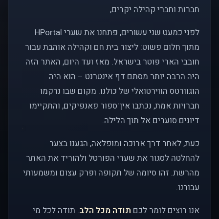
חברות וחברי קהילה יקרים,
לפני כמעט שני עשורים, פתחנו את שערי HPortal
מתוך חלום פשוט: ליצור בית חם וקהילה אוהבת עבור
חובבי הארי פוטר בישראל. מאז ועד היום, האתר הזה
היה הרבה יותר מסתם דף אינטרנט – הוא היה
הוגוורטס הווירטואלי של כולנו. מקום שבו נרקמו
חברויות אמת, נכתבו אין־ספור פאנפיקים, והתקיימו
דיונים סוערים אל תוך הלילה.
כעת, לאחר דרך ארוכה ומופלאה, הגענו בצער
להחלטה לסגור את שערי הפורטל ולהוריד את האתר
מהרשת. זהו סיומה של תקופה ופרק עצום ומשמעותי
עבורנו.
אנו רוצים לומר לכם
תודה מכל הלב
. תודה לכל מי