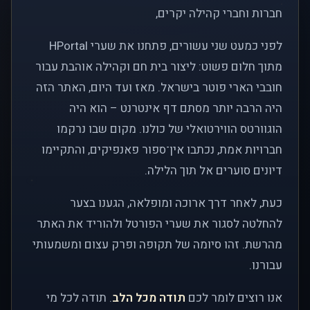
חברות וחברי קהילה יקרים,
לפני כמעט שני עשורים, פתחנו את שערי HPortal
מתוך חלום פשוט: ליצור בית חם וקהילה אוהבת עבור
חובבי הארי פוטר בישראל. מאז ועד היום, האתר הזה
היה הרבה יותר מסתם דף אינטרנט – הוא היה
הוגוורטס הווירטואלי של כולנו. מקום שבו נרקמו
חברויות אמת, נכתבו אין־ספור פאנפיקים, והתקיימו
דיונים סוערים אל תוך הלילה.
כעת, לאחר דרך ארוכה ומופלאה, הגענו בצער
להחלטה לסגור את שערי הפורטל ולהוריד את האתר
מהרשת. זהו סיומה של תקופה ופרק עצום ומשמעותי
עבורנו.
אנו רוצים לומר לכם
תודה מכל הלב
. תודה לכל מי