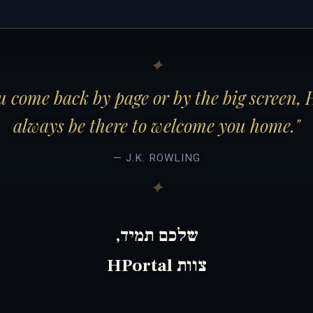
 come back by page or by the big screen, 
always be there to welcome you home."
— J.K. ROWLING
שלכם תמיד,
צוות HPortal