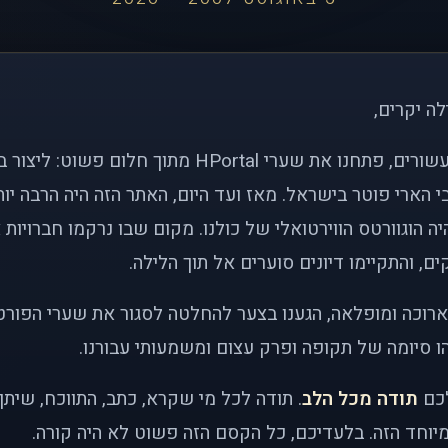
לה יקרים,
לפני כמעט שני עשורים, פתחנו את שערי HPortal מתוך חלו
י הארי פוטר בישראל. מאז ועד היום, האתר הזה היה הרבה י
ה הוגוורטס הווירטואלי של כולנו. מקום שבו נרקמו חברויות 
ם, והתקיימו דיונים סוערים אל תוך הלילה.
רוכה ומופלאה, הגענו בצער להחלטה לסגור את שערי הפורט
 סיומה של תקופה ופרק עצום ומשמעותי עבורנו.
לכם
תודה מכל הלב
. תודה לכל מי שקרא, כתב, התווכח, שית
יוחד הזה. בלעדיכם, כל הקסם הזה פשוט לא היה קורה.