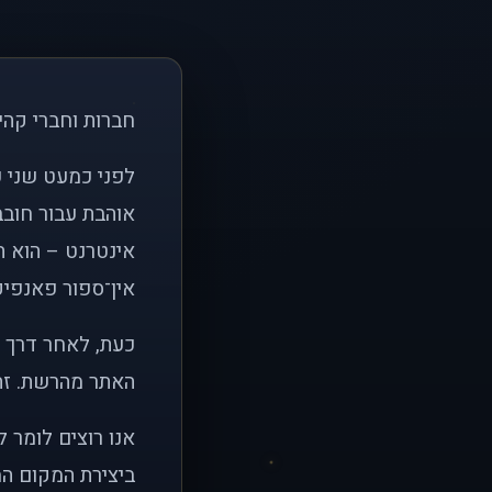
חברות וחברי קהי
אוהבת עבור חובב
אינטרנט – הוא הי
אין־ספור פאנפיקי
כעת, לאחר דרך א
האתר מהרשת. זהו
אנו רוצים לומר 
ביצירת המקום המ