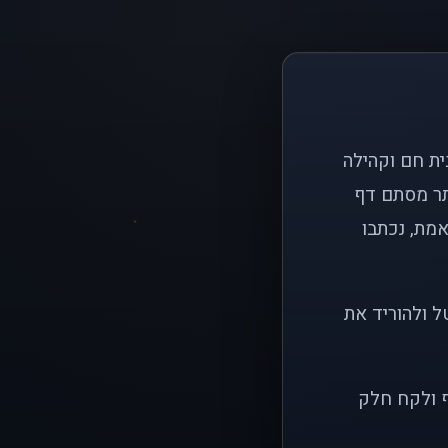
ם פשוט: ליצור בית חם וקהילה
ותר מסתם דף
אמת, נכתבו
ל ולהוריד את
ף ולקח חלק