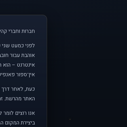
חברות וחברי קהי
אוהבת עבור חובב
אינטרנט – הוא הי
אין־ספור פאנפיקי
כעת, לאחר דרך א
האתר מהרשת. זהו
אנו רוצים לומר 
ביצירת המקום המ