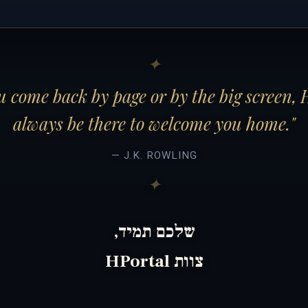
 come back by page or by the big screen, 
always be there to welcome you home."
— J.K. ROWLING
שלכם תמיד,
צוות HPortal