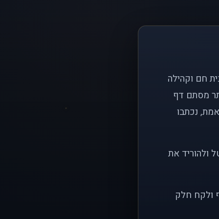
ם פשוט: ליצור בית חם וקהילה
ותר מסתם דף
אמת, נכתבו
ל ולהוריד את
ף ולקח חלק