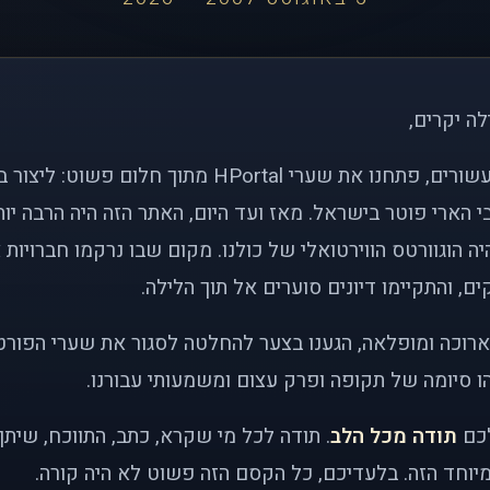
לה יקרים,
לפני כמעט שני עשורים, פתחנו את שערי HPortal מתוך חלו
י הארי פוטר בישראל. מאז ועד היום, האתר הזה היה הרבה י
ה הוגוורטס הווירטואלי של כולנו. מקום שבו נרקמו חברויות 
ם, והתקיימו דיונים סוערים אל תוך הלילה.
רוכה ומופלאה, הגענו בצער להחלטה לסגור את שערי הפורט
 סיומה של תקופה ופרק עצום ומשמעותי עבורנו.
לכם
תודה מכל הלב
. תודה לכל מי שקרא, כתב, התווכח, שית
יוחד הזה. בלעדיכם, כל הקסם הזה פשוט לא היה קורה.