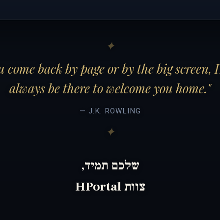
 come back by page or by the big screen, 
always be there to welcome you home."
— J.K. ROWLING
שלכם תמיד,
צוות HPortal