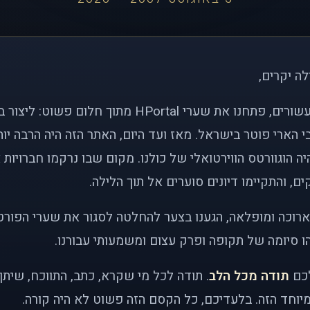
לה יקרים,
לפני כמעט שני עשורים, פתחנו את שערי HPortal מתוך חלו
י הארי פוטר בישראל. מאז ועד היום, האתר הזה היה הרבה י
ה הוגוורטס הווירטואלי של כולנו. מקום שבו נרקמו חברויות 
ם, והתקיימו דיונים סוערים אל תוך הלילה.
רוכה ומופלאה, הגענו בצער להחלטה לסגור את שערי הפורט
 סיומה של תקופה ופרק עצום ומשמעותי עבורנו.
לכם
תודה מכל הלב
. תודה לכל מי שקרא, כתב, התווכח, שית
יוחד הזה. בלעדיכם, כל הקסם הזה פשוט לא היה קורה.