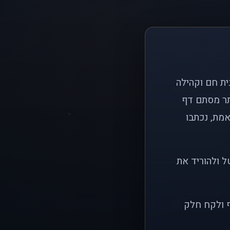
ם פשוט: ליצור בית חם וקהילה
ותר מסתם דף
אמת, נכתבו
ל ולהוריד את
ף ולקח חלק