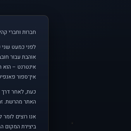
חברות וחברי קהי
אוהבת עבור חובב
אינטרנט – הוא הי
אין־ספור פאנפיקי
כעת, לאחר דרך א
האתר מהרשת. זהו
אנו רוצים לומר 
ביצירת המקום המ