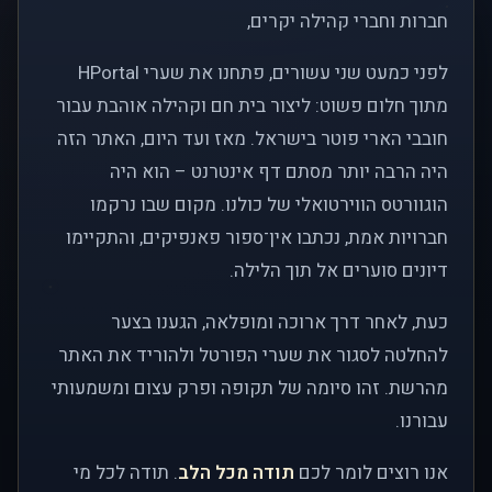
חברות וחברי קהילה יקרים,
לפני כמעט שני עשורים, פתחנו את שערי HPortal
מתוך חלום פשוט: ליצור בית חם וקהילה אוהבת עבור
חובבי הארי פוטר בישראל. מאז ועד היום, האתר הזה
היה הרבה יותר מסתם דף אינטרנט – הוא היה
הוגוורטס הווירטואלי של כולנו. מקום שבו נרקמו
חברויות אמת, נכתבו אין־ספור פאנפיקים, והתקיימו
דיונים סוערים אל תוך הלילה.
כעת, לאחר דרך ארוכה ומופלאה, הגענו בצער
להחלטה לסגור את שערי הפורטל ולהוריד את האתר
מהרשת. זהו סיומה של תקופה ופרק עצום ומשמעותי
עבורנו.
אנו רוצים לומר לכם
תודה מכל הלב
. תודה לכל מי