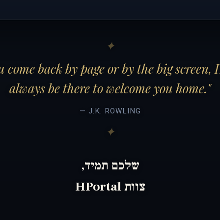
 come back by page or by the big screen, 
always be there to welcome you home."
— J.K. ROWLING
שלכם תמיד,
צוות HPortal