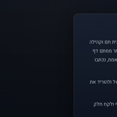
ם פשוט: ליצור בית חם וקהילה
ותר מסתם דף
אמת, נכתבו
ל ולהוריד את
ף ולקח חלק