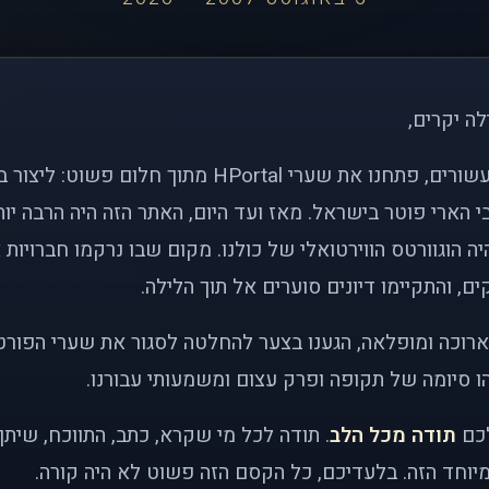
לה יקרים,
לפני כמעט שני עשורים, פתחנו את שערי HPortal מתוך חלו
י הארי פוטר בישראל. מאז ועד היום, האתר הזה היה הרבה י
ה הוגוורטס הווירטואלי של כולנו. מקום שבו נרקמו חברויות 
ם, והתקיימו דיונים סוערים אל תוך הלילה.
רוכה ומופלאה, הגענו בצער להחלטה לסגור את שערי הפורט
 סיומה של תקופה ופרק עצום ומשמעותי עבורנו.
לכם
תודה מכל הלב
. תודה לכל מי שקרא, כתב, התווכח, שית
יוחד הזה. בלעדיכם, כל הקסם הזה פשוט לא היה קורה.