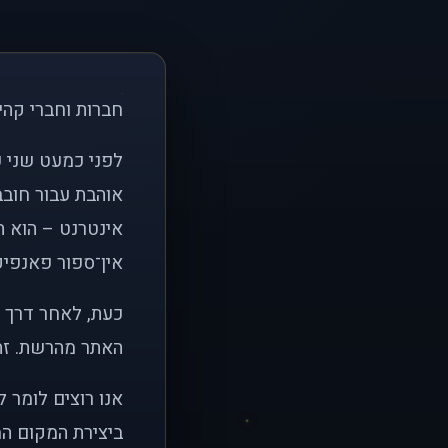
חברות וחברי קהי
אוהבת עבור חובב
אינטרנט – הוא הי
אין־ספור פאנפיקי
כעת, לאחר דרך א
האתר מהרשת. זהו
אנו רוצים לומר 
ביצירת המקום המ