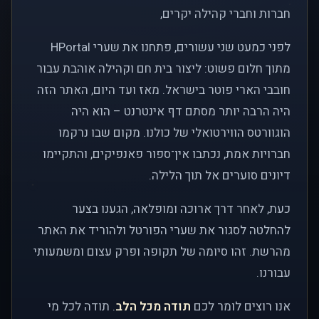
חברות וחברי קהילה יקרים,
לפני כמעט שני עשורים, פתחנו את שערי HPortal
מתוך חלום פשוט: ליצור בית חם וקהילה אוהבת עבור
חובבי הארי פוטר בישראל. מאז ועד היום, האתר הזה
היה הרבה יותר מסתם דף אינטרנט – הוא היה
הוגוורטס הווירטואלי של כולנו. מקום שבו נרקמו
חברויות אמת, נכתבו אין־ספור פאנפיקים, והתקיימו
דיונים סוערים אל תוך הלילה.
כעת, לאחר דרך ארוכה ומופלאה, הגענו בצער
להחלטה לסגור את שערי הפורטל ולהוריד את האתר
מהרשת. זהו סיומה של תקופה ופרק עצום ומשמעותי
עבורנו.
אנו רוצים לומר לכם
תודה מכל הלב
. תודה לכל מי