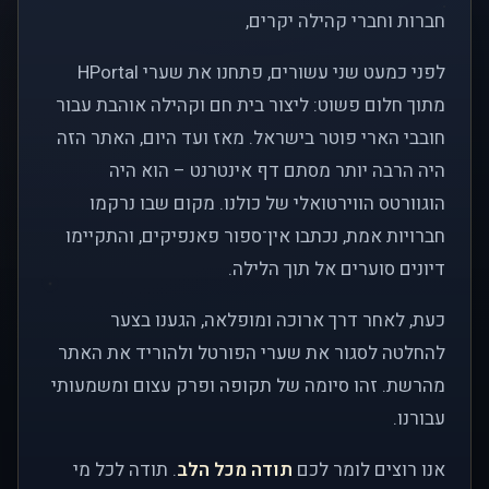
חברות וחברי קהילה יקרים,
לפני כמעט שני עשורים, פתחנו את שערי HPortal
מתוך חלום פשוט: ליצור בית חם וקהילה אוהבת עבור
חובבי הארי פוטר בישראל. מאז ועד היום, האתר הזה
היה הרבה יותר מסתם דף אינטרנט – הוא היה
הוגוורטס הווירטואלי של כולנו. מקום שבו נרקמו
חברויות אמת, נכתבו אין־ספור פאנפיקים, והתקיימו
דיונים סוערים אל תוך הלילה.
כעת, לאחר דרך ארוכה ומופלאה, הגענו בצער
להחלטה לסגור את שערי הפורטל ולהוריד את האתר
מהרשת. זהו סיומה של תקופה ופרק עצום ומשמעותי
עבורנו.
אנו רוצים לומר לכם
תודה מכל הלב
. תודה לכל מי