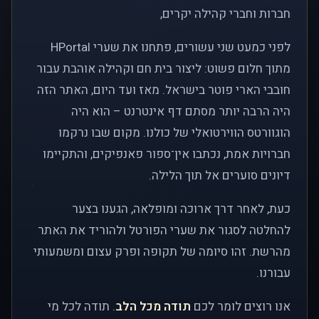
חברות וחברי קהילה יקרים,
לפני כמעט שני עשורים, פתחנו את שערי HPortal
מתוך חלום פשוט: ליצור בית חם וקהילה אוהבת עבור
חובבי הארי פוטר בישראל. מאז ועד היום, האתר הזה
היה הרבה יותר מסתם דף אינטרנט – הוא היה
הוגוורטס הווירטואלי של כולנו. מקום שבו נרקמו
חברויות אמת, נכתבו אין־ספור פאנפיקים, והתקיימו
דיונים סוערים אל תוך הלילה.
כעת, לאחר דרך ארוכה ומופלאה, הגענו בצער
להחלטה לסגור את שערי הפורטל ולהוריד את האתר
מהרשת. זהו סיומה של תקופה ופרק עצום ומשמעותי
עבורנו.
אנו רוצים לומר לכם
תודה מכל הלב
. תודה לכל מי