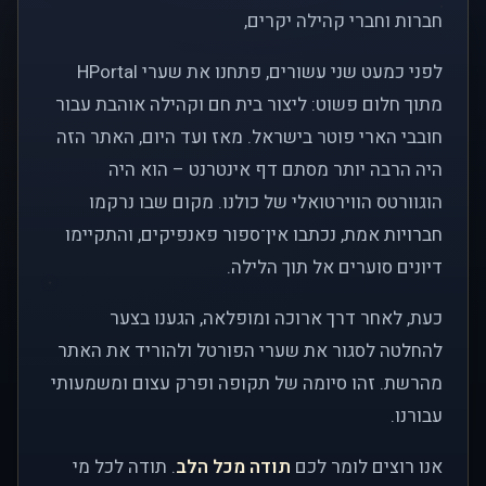
חברות וחברי קהילה יקרים,
לפני כמעט שני עשורים, פתחנו את שערי HPortal
מתוך חלום פשוט: ליצור בית חם וקהילה אוהבת עבור
חובבי הארי פוטר בישראל. מאז ועד היום, האתר הזה
היה הרבה יותר מסתם דף אינטרנט – הוא היה
הוגוורטס הווירטואלי של כולנו. מקום שבו נרקמו
חברויות אמת, נכתבו אין־ספור פאנפיקים, והתקיימו
דיונים סוערים אל תוך הלילה.
כעת, לאחר דרך ארוכה ומופלאה, הגענו בצער
להחלטה לסגור את שערי הפורטל ולהוריד את האתר
מהרשת. זהו סיומה של תקופה ופרק עצום ומשמעותי
עבורנו.
אנו רוצים לומר לכם
תודה מכל הלב
. תודה לכל מי