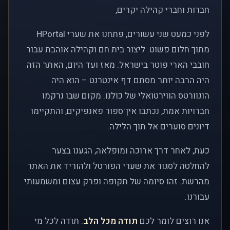
חברות וחברי קהילה יקרים,
לפני כמעט שני עשורים, פתחנו את שערי HPortal
מתוך חלום פשוט: ליצור בית חם וקהילה אוהבת עבור
חובבי הארי פוטר בישראל. מאז ועד היום, האתר הזה
היה הרבה יותר מסתם דף אינטרנט – הוא היה
הוגוורטס הווירטואלי של כולנו. מקום שבו נרקמו
חברויות אמת, נכתבו אין־ספור פאנפיקים, והתקיימו
דיונים סוערים אל תוך הלילה.
כעת, לאחר דרך ארוכה ומופלאה, הגענו בצער
להחלטה לסגור את שערי הפורטל ולהוריד את האתר
מהרשת. זהו סיומה של תקופה ופרק עצום ומשמעותי
עבורנו.
אנו רוצים לומר לכם
תודה מכל הלב
. תודה לכל מי