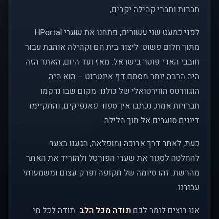
חברות וחברי קהילה יקרים,
לפני כמעט שני עשורים, פתחנו את שערי HPortal
מתוך חלום פשוט: ליצור בית חם וקהילה אוהבת עבור
חובבי הארי פוטר בישראל. מאז ועד היום, האתר הזה
היה הרבה יותר מסתם דף אינטרנט – הוא היה
הוגוורטס הווירטואלי של כולנו. מקום שבו נרקמו
חברויות אמת, נכתבו אין־ספור פאנפיקים, והתקיימו
דיונים סוערים אל תוך הלילה.
כעת, לאחר דרך ארוכה ומופלאה, הגענו בצער
להחלטה לסגור את שערי הפורטל ולהוריד את האתר
מהרשת. זהו סיומה של תקופה ופרק עצום ומשמעותי
עבורנו.
אנו רוצים לומר לכם
תודה מכל הלב
. תודה לכל מי