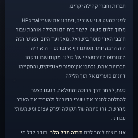
חברות וחברי קהילה יקרים,
לפני כמעט שני עשורים, פתחנו את שערי HPortal
מתוך חלום פשוט: ליצור בית חם וקהילה אוהבת עבור
חובבי הארי פוטר בישראל. מאז ועד היום, האתר הזה
היה הרבה יותר מסתם דף אינטרנט – הוא היה
הוגוורטס הווירטואלי של כולנו. מקום שבו נרקמו
חברויות אמת, נכתבו אין־ספור פאנפיקים, והתקיימו
דיונים סוערים אל תוך הלילה.
כעת, לאחר דרך ארוכה ומופלאה, הגענו בצער
להחלטה לסגור את שערי הפורטל ולהוריד את האתר
מהרשת. זהו סיומה של תקופה ופרק עצום ומשמעותי
עבורנו.
אנו רוצים לומר לכם
תודה מכל הלב
. תודה לכל מי