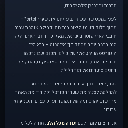
חברות וחברי קהילה יקרים,
לפני כמעט שני עשורים, פתחנו את שערי HPortal
מתוך חלום פשוט: ליצור בית חם וקהילה אוהבת עבור
חובבי הארי פוטר בישראל. מאז ועד היום, האתר הזה
היה הרבה יותר מסתם דף אינטרנט – הוא היה
הוגוורטס הווירטואלי של כולנו. מקום שבו נרקמו
חברויות אמת, נכתבו אין־ספור פאנפיקים, והתקיימו
דיונים סוערים אל תוך הלילה.
כעת, לאחר דרך ארוכה ומופלאה, הגענו בצער
להחלטה לסגור את שערי הפורטל ולהוריד את האתר
מהרשת. זהו סיומה של תקופה ופרק עצום ומשמעותי
עבורנו.
אנו רוצים לומר לכם
תודה מכל הלב
. תודה לכל מי