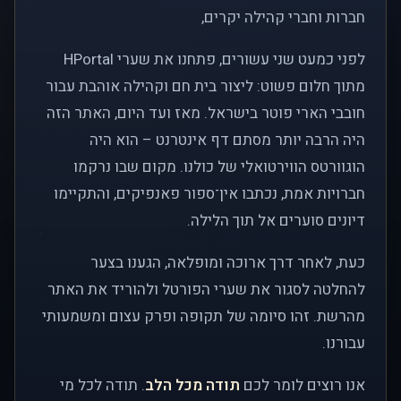
חברות וחברי קהילה יקרים,
לפני כמעט שני עשורים, פתחנו את שערי HPortal
מתוך חלום פשוט: ליצור בית חם וקהילה אוהבת עבור
חובבי הארי פוטר בישראל. מאז ועד היום, האתר הזה
היה הרבה יותר מסתם דף אינטרנט – הוא היה
הוגוורטס הווירטואלי של כולנו. מקום שבו נרקמו
חברויות אמת, נכתבו אין־ספור פאנפיקים, והתקיימו
דיונים סוערים אל תוך הלילה.
כעת, לאחר דרך ארוכה ומופלאה, הגענו בצער
להחלטה לסגור את שערי הפורטל ולהוריד את האתר
מהרשת. זהו סיומה של תקופה ופרק עצום ומשמעותי
עבורנו.
אנו רוצים לומר לכם
תודה מכל הלב
. תודה לכל מי