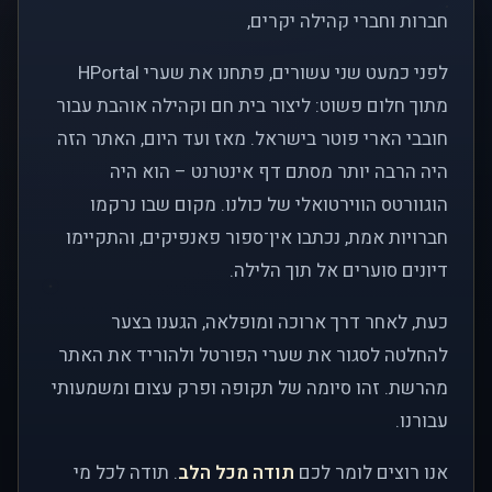
חברות וחברי קהילה יקרים,
לפני כמעט שני עשורים, פתחנו את שערי HPortal
מתוך חלום פשוט: ליצור בית חם וקהילה אוהבת עבור
חובבי הארי פוטר בישראל. מאז ועד היום, האתר הזה
היה הרבה יותר מסתם דף אינטרנט – הוא היה
הוגוורטס הווירטואלי של כולנו. מקום שבו נרקמו
חברויות אמת, נכתבו אין־ספור פאנפיקים, והתקיימו
דיונים סוערים אל תוך הלילה.
כעת, לאחר דרך ארוכה ומופלאה, הגענו בצער
להחלטה לסגור את שערי הפורטל ולהוריד את האתר
מהרשת. זהו סיומה של תקופה ופרק עצום ומשמעותי
עבורנו.
אנו רוצים לומר לכם
תודה מכל הלב
. תודה לכל מי