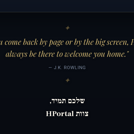
 come back by page or by the big screen, 
always be there to welcome you home."
— J.K. ROWLING
שלכם תמיד,
צוות HPortal