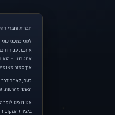
חברות וחברי קהי
אוהבת עבור חובב
אינטרנט – הוא הי
אין־ספור פאנפיקי
כעת, לאחר דרך א
האתר מהרשת. זהו
אנו רוצים לומר 
ביצירת המקום המ