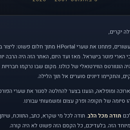
לה יקרים,
לפני כמעט שני עשורים, פתחנו את שערי HPortal מתוך חלו
י הארי פוטר בישראל. מאז ועד היום, האתר הזה היה הרבה י
ה הוגוורטס הווירטואלי של כולנו. מקום שבו נרקמו חברויות 
ם, והתקיימו דיונים סוערים אל תוך הלילה.
רוכה ומופלאה, הגענו בצער להחלטה לסגור את שערי הפורט
 סיומה של תקופה ופרק עצום ומשמעותי עבורנו.
לכם
תודה מכל הלב
. תודה לכל מי שקרא, כתב, התווכח, שית
יוחד הזה. בלעדיכם, כל הקסם הזה פשוט לא היה קורה.