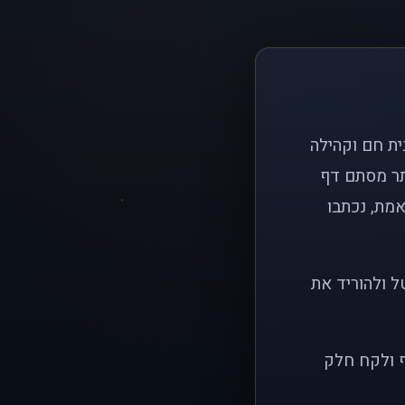
ם פשוט: ליצור בית חם וקהילה
ותר מסתם דף
אמת, נכתבו
ל ולהוריד את
ף ולקח חלק