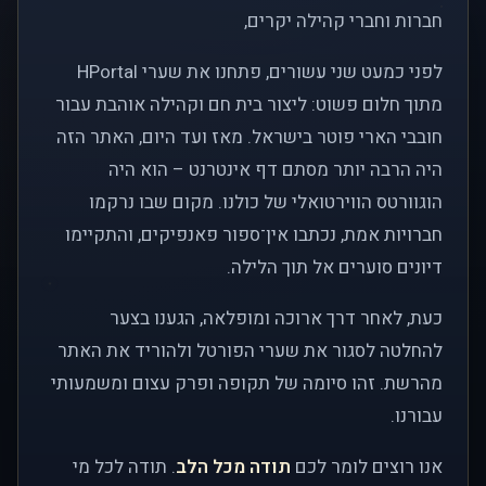
חברות וחברי קהילה יקרים,
לפני כמעט שני עשורים, פתחנו את שערי HPortal
מתוך חלום פשוט: ליצור בית חם וקהילה אוהבת עבור
חובבי הארי פוטר בישראל. מאז ועד היום, האתר הזה
היה הרבה יותר מסתם דף אינטרנט – הוא היה
הוגוורטס הווירטואלי של כולנו. מקום שבו נרקמו
חברויות אמת, נכתבו אין־ספור פאנפיקים, והתקיימו
דיונים סוערים אל תוך הלילה.
כעת, לאחר דרך ארוכה ומופלאה, הגענו בצער
להחלטה לסגור את שערי הפורטל ולהוריד את האתר
מהרשת. זהו סיומה של תקופה ופרק עצום ומשמעותי
עבורנו.
אנו רוצים לומר לכם
תודה מכל הלב
. תודה לכל מי