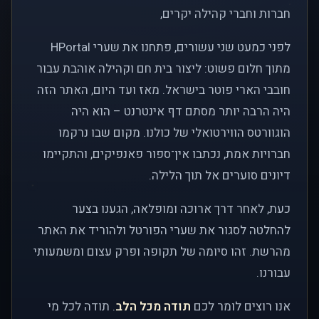
חברות וחברי קהילה יקרים,
לפני כמעט שני עשורים, פתחנו את שערי HPortal
מתוך חלום פשוט: ליצור בית חם וקהילה אוהבת עבור
חובבי הארי פוטר בישראל. מאז ועד היום, האתר הזה
היה הרבה יותר מסתם דף אינטרנט – הוא היה
הוגוורטס הווירטואלי של כולנו. מקום שבו נרקמו
חברויות אמת, נכתבו אין־ספור פאנפיקים, והתקיימו
דיונים סוערים אל תוך הלילה.
כעת, לאחר דרך ארוכה ומופלאה, הגענו בצער
להחלטה לסגור את שערי הפורטל ולהוריד את האתר
מהרשת. זהו סיומה של תקופה ופרק עצום ומשמעותי
עבורנו.
אנו רוצים לומר לכם
תודה מכל הלב
. תודה לכל מי