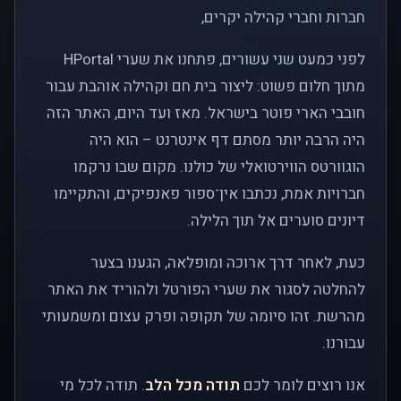
חברות וחברי קהילה יקרים,
לפני כמעט שני עשורים, פתחנו את שערי HPortal
מתוך חלום פשוט: ליצור בית חם וקהילה אוהבת עבור
חובבי הארי פוטר בישראל. מאז ועד היום, האתר הזה
היה הרבה יותר מסתם דף אינטרנט – הוא היה
הוגוורטס הווירטואלי של כולנו. מקום שבו נרקמו
חברויות אמת, נכתבו אין־ספור פאנפיקים, והתקיימו
דיונים סוערים אל תוך הלילה.
כעת, לאחר דרך ארוכה ומופלאה, הגענו בצער
להחלטה לסגור את שערי הפורטל ולהוריד את האתר
מהרשת. זהו סיומה של תקופה ופרק עצום ומשמעותי
עבורנו.
אנו רוצים לומר לכם
תודה מכל הלב
. תודה לכל מי