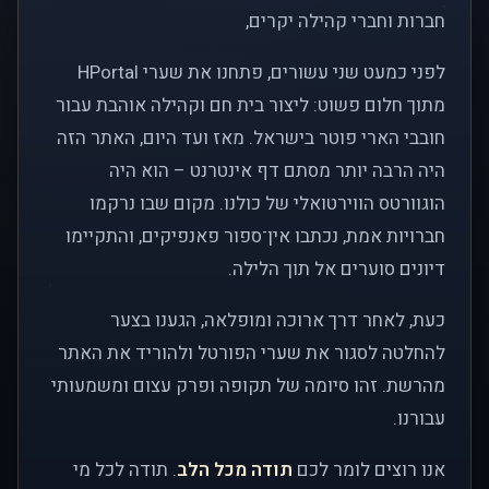
חברות וחברי קהילה יקרים,
לפני כמעט שני עשורים, פתחנו את שערי HPortal
מתוך חלום פשוט: ליצור בית חם וקהילה אוהבת עבור
חובבי הארי פוטר בישראל. מאז ועד היום, האתר הזה
היה הרבה יותר מסתם דף אינטרנט – הוא היה
הוגוורטס הווירטואלי של כולנו. מקום שבו נרקמו
חברויות אמת, נכתבו אין־ספור פאנפיקים, והתקיימו
דיונים סוערים אל תוך הלילה.
כעת, לאחר דרך ארוכה ומופלאה, הגענו בצער
להחלטה לסגור את שערי הפורטל ולהוריד את האתר
מהרשת. זהו סיומה של תקופה ופרק עצום ומשמעותי
עבורנו.
אנו רוצים לומר לכם
תודה מכל הלב
. תודה לכל מי