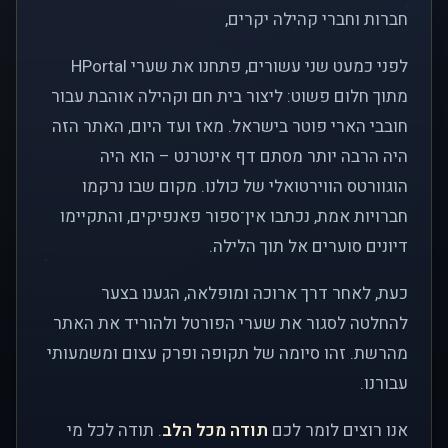
חברות וחברי קהילה יקרים,
לפני כמעט שני עשורים, פתחנו את שערי HPortal
מתוך חלום פשוט: ליצור בית חם וקהילה אוהבת עבור
חובבי הארי פוטר בישראל. מאז ועד היום, האתר הזה
היה הרבה יותר מסתם דף אינטרנט – הוא היה
הוגוורטס הווירטואלי של כולנו. מקום שבו נרקמו
חברויות אמת, נכתבו אין־ספור פאנפיקים, והתקיימו
דיונים סוערים אל תוך הלילה.
כעת, לאחר דרך ארוכה ומופלאה, הגענו בצער
להחלטה לסגור את שערי הפורטל ולהוריד את האתר
מהרשת. זהו סיומה של תקופה ופרק עצום ומשמעותי
עבורנו.
אנו רוצים לומר לכם
תודה מכל הלב
. תודה לכל מי