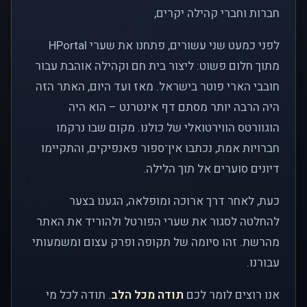
חברות וחברי קהילה יקרים,
לפני כמעט שני עשורים, פתחנו את שערי HPortal
מתוך חלום פשוט: ליצור בית חם וקהילה אוהבת עבור
חובבי הארי פוטר בישראל. מאז ועד היום, האתר הזה
היה הרבה יותר מסתם דף אינטרנט – הוא היה
הוגוורטס הווירטואלי של כולנו. מקום שבו נרקמו
חברויות אמת, נכתבו אין־ספור פאנפיקים, והתקיימו
דיונים סוערים אל תוך הלילה.
כעת, לאחר דרך ארוכה ומופלאה, הגענו בצער
להחלטה לסגור את שערי הפורטל ולהוריד את האתר
מהרשת. זהו סיומה של תקופה ופרק עצום ומשמעותי
עבורנו.
אנו רוצים לומר לכם
תודה מכל הלב
. תודה לכל מי