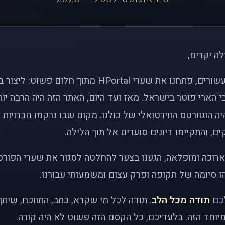
לה יקרים,
לפני כמעט שני עשורים, פתחנו את שערי HPortal מתוך חלו
י הארי פוטר בישראל. מאז ועד היום, האתר הזה היה הרבה י
ה הוגוורטס הווירטואלי של כולנו. מקום שבו נרקמו חברויות 
ם, והתקיימו דיונים סוערים אל תוך הלילה.
רוכה ומופלאה, הגענו בצער להחלטה לסגור את שערי הפורט
 סיומה של תקופה ופרק עצום ומשמעותי עבורנו.
לכם
תודה מכל הלב
. תודה לכל מי שקרא, כתב, התווכח, שית
יוחד הזה. בלעדיכם, כל הקסם הזה פשוט לא היה קורה.