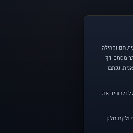
ם פשוט: ליצור בית חם וקהילה
ותר מסתם דף
אמת, נכתבו
ל ולהוריד את
ף ולקח חלק