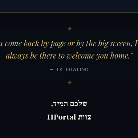
 come back by page or by the big screen, 
always be there to welcome you home."
— J.K. ROWLING
שלכם תמיד,
צוות HPortal