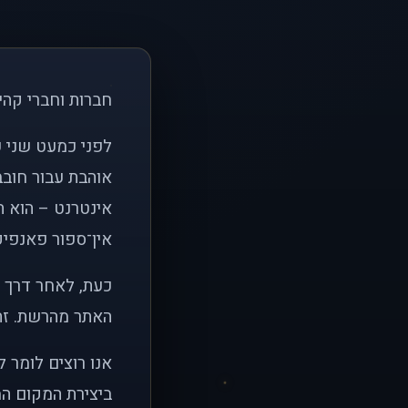
חברות וחברי קהי
אוהבת עבור חובב
אינטרנט – הוא הי
אין־ספור פאנפיקי
כעת, לאחר דרך א
האתר מהרשת. זהו
אנו רוצים לומר 
ביצירת המקום המ