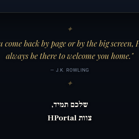
 come back by page or by the big screen, 
always be there to welcome you home."
— J.K. ROWLING
שלכם תמיד,
צוות HPortal