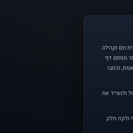
ם פשוט: ליצור בית חם וקהילה
ותר מסתם דף
אמת, נכתבו
ל ולהוריד את
ף ולקח חלק