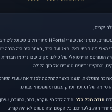
לה יקרים,
לפני כמעט שני עשורים, פתחנו את שערי HPortal מתוך חלו
י הארי פוטר בישראל. מאז ועד היום, האתר הזה היה הרבה י
ה הוגוורטס הווירטואלי של כולנו. מקום שבו נרקמו חברויות 
ם, והתקיימו דיונים סוערים אל תוך הלילה.
רוכה ומופלאה, הגענו בצער להחלטה לסגור את שערי הפורט
 סיומה של תקופה ופרק עצום ומשמעותי עבורנו.
לכם
תודה מכל הלב
. תודה לכל מי שקרא, כתב, התווכח, שית
יוחד הזה. בלעדיכם, כל הקסם הזה פשוט לא היה קורה.