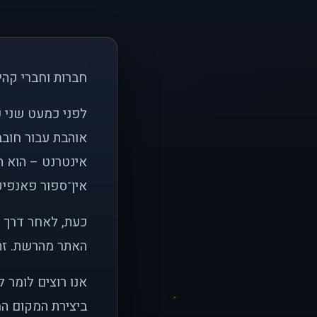
חברות וחברי קהי
אוהבת עבור חובב
אינטרנט – הוא הי
אין־ספור פאנפיקי
כעת, לאחר דרך א
האתר מהרשת. זהו
אנו רוצים לומר 
ביצירת המקום המ