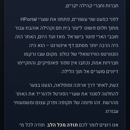
חברות וחברי קהילה יקרים,
לפני כמעט שני עשורים, פתחנו את שערי HPortal
מתוך חלום פשוט: ליצור בית חם וקהילה אוהבת עבור
חובבי הארי פוטר בישראל. מאז ועד היום, האתר הזה
היה הרבה יותר מסתם דף אינטרנט – הוא היה
הוגוורטס הווירטואלי של כולנו. מקום שבו נרקמו
חברויות אמת, נכתבו אין־ספור פאנפיקים, והתקיימו
דיונים סוערים אל תוך הלילה.
כעת, לאחר דרך ארוכה ומופלאה, הגענו בצער
להחלטה לסגור את שערי הפורטל ולהוריד את האתר
מהרשת. זהו סיומה של תקופה ופרק עצום ומשמעותי
עבורנו.
אנו רוצים לומר לכם
תודה מכל הלב
. תודה לכל מי