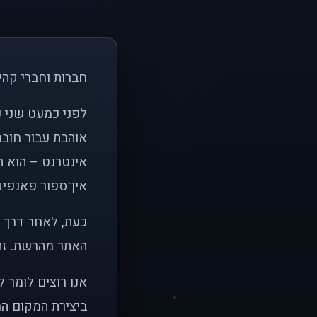
חברות וחברי קהי
אוהבת עבור חובב
אינטרנט – הוא הי
אין־ספור פאנפיקי
כעת, לאחר דרך א
האתר מהרשת. זהו
אנו רוצים לומר 
ביצירת המקום המ