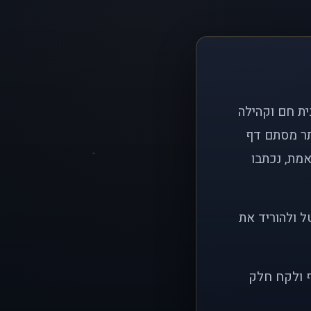
ם פשוט: ליצור בית חם וקהילה
ותר מסתם דף
אמת, נכתבו
ל ולהוריד את
ף ולקח חלק