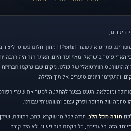
לה יקרים,
לפני כמעט שני עשורים, פתחנו את שערי HPortal מתוך חלו
י הארי פוטר בישראל. מאז ועד היום, האתר הזה היה הרבה י
ה הוגוורטס הווירטואלי של כולנו. מקום שבו נרקמו חברויות 
ם, והתקיימו דיונים סוערים אל תוך הלילה.
רוכה ומופלאה, הגענו בצער להחלטה לסגור את שערי הפורט
 סיומה של תקופה ופרק עצום ומשמעותי עבורנו.
לכם
תודה מכל הלב
. תודה לכל מי שקרא, כתב, התווכח, שית
יוחד הזה. בלעדיכם, כל הקסם הזה פשוט לא היה קורה.