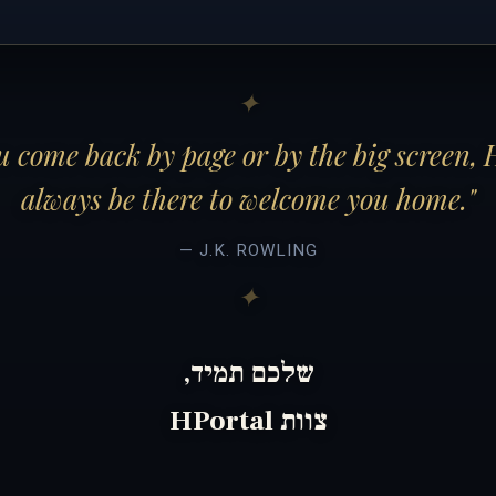
 come back by page or by the big screen, 
always be there to welcome you home."
— J.K. ROWLING
שלכם תמיד,
צוות HPortal