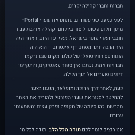
חברות וחברי קהילה יקרים,
לפני כמעט שני עשורים, פתחנו את שערי HPortal
מתוך חלום פשוט: ליצור בית חם וקהילה אוהבת עבור
חובבי הארי פוטר בישראל. מאז ועד היום, האתר הזה
היה הרבה יותר מסתם דף אינטרנט – הוא היה
הוגוורטס הווירטואלי של כולנו. מקום שבו נרקמו
חברויות אמת, נכתבו אין־ספור פאנפיקים, והתקיימו
דיונים סוערים אל תוך הלילה.
כעת, לאחר דרך ארוכה ומופלאה, הגענו בצער
להחלטה לסגור את שערי הפורטל ולהוריד את האתר
מהרשת. זהו סיומה של תקופה ופרק עצום ומשמעותי
עבורנו.
אנו רוצים לומר לכם
תודה מכל הלב
. תודה לכל מי