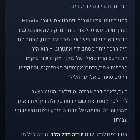
חברות וחברי קהילה יקרים,
לפני כמעט שני עשורים, פתחנו את שערי HPortal
מתוך חלום פשוט: ליצור בית חם וקהילה אוהבת עבור
חובבי הארי פוטר בישראל. מאז ועד היום, האתר הזה
היה הרבה יותר מסתם דף אינטרנט – הוא היה
הוגוורטס הווירטואלי של כולנו. מקום שבו נרקמו
חברויות אמת, נכתבו אין־ספור פאנפיקים, והתקיימו
דיונים סוערים אל תוך הלילה.
כעת, לאחר דרך ארוכה ומופלאה, הגענו בצער
להחלטה לסגור את שערי הפורטל ולהוריד את האתר
מהרשת. זהו סיומה של תקופה ופרק עצום ומשמעותי
עבורנו.
אנו רוצים לומר לכם
תודה מכל הלב
. תודה לכל מי