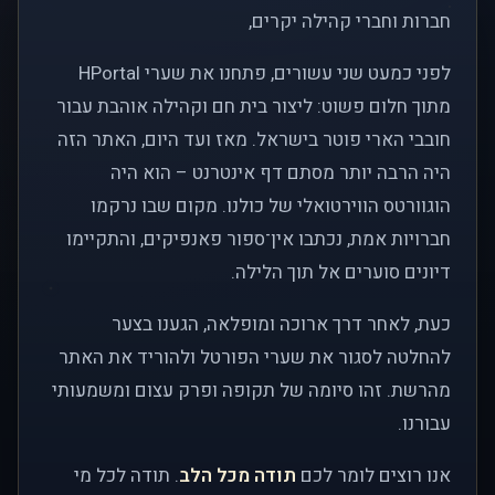
חברות וחברי קהילה יקרים,
לפני כמעט שני עשורים, פתחנו את שערי HPortal
מתוך חלום פשוט: ליצור בית חם וקהילה אוהבת עבור
חובבי הארי פוטר בישראל. מאז ועד היום, האתר הזה
היה הרבה יותר מסתם דף אינטרנט – הוא היה
הוגוורטס הווירטואלי של כולנו. מקום שבו נרקמו
חברויות אמת, נכתבו אין־ספור פאנפיקים, והתקיימו
דיונים סוערים אל תוך הלילה.
כעת, לאחר דרך ארוכה ומופלאה, הגענו בצער
להחלטה לסגור את שערי הפורטל ולהוריד את האתר
מהרשת. זהו סיומה של תקופה ופרק עצום ומשמעותי
עבורנו.
אנו רוצים לומר לכם
תודה מכל הלב
. תודה לכל מי