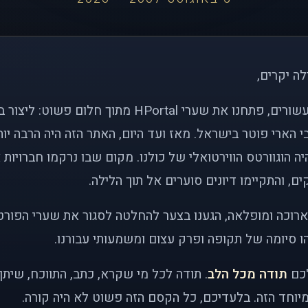
לה יקרים,
לפני כמעט שני עשורים, פתחנו את שערי HPortal מתוך חלו
י הארי פוטר בישראל. מאז ועד היום, האתר הזה היה הרבה י
ה הוגוורטס הווירטואלי של כולנו. מקום שבו נרקמו חברויות 
ם, והתקיימו דיונים סוערים אל תוך הלילה.
רוכה ומופלאה, הגענו בצער להחלטה לסגור את שערי הפורט
 סיומה של תקופה ופרק עצום ומשמעותי עבורנו.
לכם
תודה מכל הלב
. תודה לכל מי שקרא, כתב, התווכח, שית
יוחד הזה. בלעדיכם, כל הקסם הזה פשוט לא היה קורה.