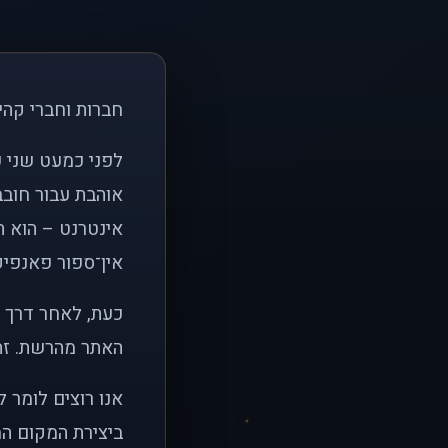
חברות וחברי קהי
אוהבת עבור חובב
אינטרנט – הוא הי
אין־ספור פאנפיקי
כעת, לאחר דרך א
האתר מהרשת. זהו
אנו רוצים לומר 
ביצירת המקום המ