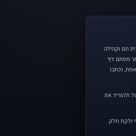
ם פשוט: ליצור בית חם וקהילה
ותר מסתם דף
אמת, נכתבו
ל ולהוריד את
ף ולקח חלק