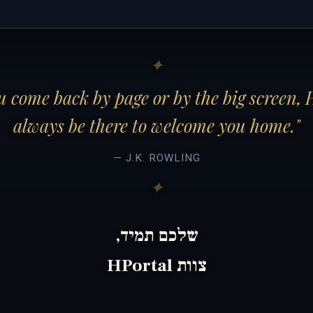
 come back by page or by the big screen, 
always be there to welcome you home."
— J.K. ROWLING
שלכם תמיד,
צוות HPortal