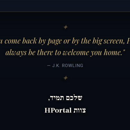
 come back by page or by the big screen, 
always be there to welcome you home."
— J.K. ROWLING
שלכם תמיד,
צוות HPortal