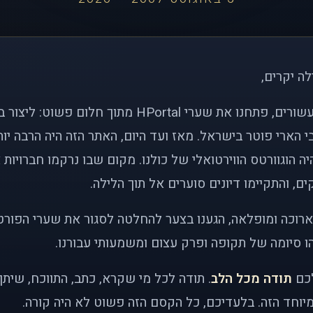
לה יקרים,
לפני כמעט שני עשורים, פתחנו את שערי HPortal מתוך חלו
י הארי פוטר בישראל. מאז ועד היום, האתר הזה היה הרבה י
ה הוגוורטס הווירטואלי של כולנו. מקום שבו נרקמו חברויות 
ם, והתקיימו דיונים סוערים אל תוך הלילה.
רוכה ומופלאה, הגענו בצער להחלטה לסגור את שערי הפורט
 סיומה של תקופה ופרק עצום ומשמעותי עבורנו.
לכם
תודה מכל הלב
. תודה לכל מי שקרא, כתב, התווכח, שית
יוחד הזה. בלעדיכם, כל הקסם הזה פשוט לא היה קורה.