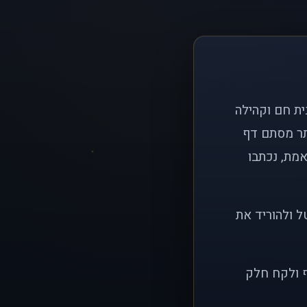
ם פשוט: ליצור בית חם וקהילה
ותר מסתם דף
אמת, נכתבו
ל ולהוריד את
ף ולקח חלק