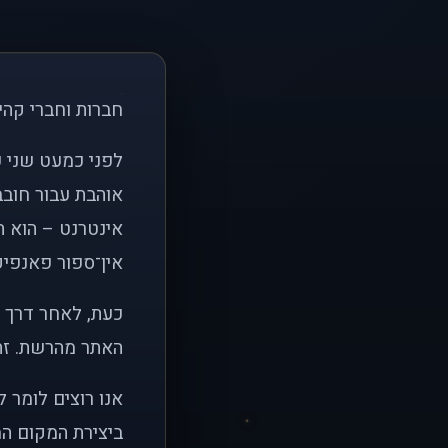
חברות וחברי קהי
אוהבת עבור חובב
אינטרנט – הוא הי
אין־ספור פאנפיקי
כעת, לאחר דרך א
האתר מהרשת. זהו
אנו רוצים לומר 
ביצירת המקום המ