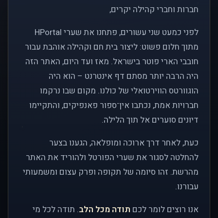
חברות וחברי קהילה יקרים,
לפני כמעט שני עשורים, פתחנו את שערי HPortal
מתוך חלום פשוט: ליצור בית חם וקהילה אוהבת עבור
חובבי הארי פוטר בישראל. מאז ועד היום, האתר הזה
היה הרבה יותר מסתם דף אינטרנט – הוא היה
הוגוורטס הווירטואלי של כולנו. מקום שבו נרקמו
חברויות אמת, נכתבו אין־ספור פאנפיקים, והתקיימו
דיונים סוערים אל תוך הלילה.
כעת, לאחר דרך ארוכה ומופלאה, הגענו בצער
להחלטה לסגור את שערי הפורטל ולהוריד את האתר
מהרשת. זהו סיומה של תקופה ופרק עצום ומשמעותי
עבורנו.
אנו רוצים לומר לכם
תודה מכל הלב
. תודה לכל מי