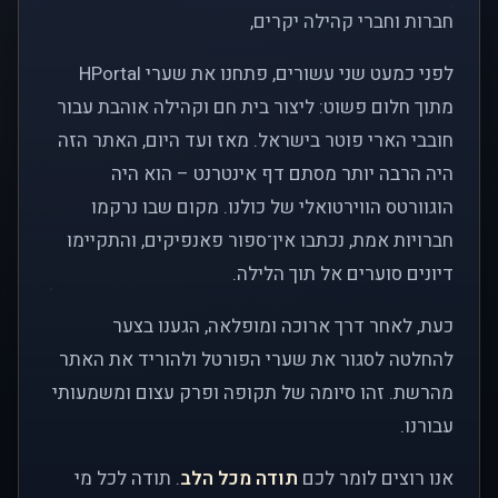
חברות וחברי קהילה יקרים,
לפני כמעט שני עשורים, פתחנו את שערי HPortal
מתוך חלום פשוט: ליצור בית חם וקהילה אוהבת עבור
חובבי הארי פוטר בישראל. מאז ועד היום, האתר הזה
היה הרבה יותר מסתם דף אינטרנט – הוא היה
הוגוורטס הווירטואלי של כולנו. מקום שבו נרקמו
חברויות אמת, נכתבו אין־ספור פאנפיקים, והתקיימו
דיונים סוערים אל תוך הלילה.
כעת, לאחר דרך ארוכה ומופלאה, הגענו בצער
להחלטה לסגור את שערי הפורטל ולהוריד את האתר
מהרשת. זהו סיומה של תקופה ופרק עצום ומשמעותי
עבורנו.
אנו רוצים לומר לכם
תודה מכל הלב
. תודה לכל מי