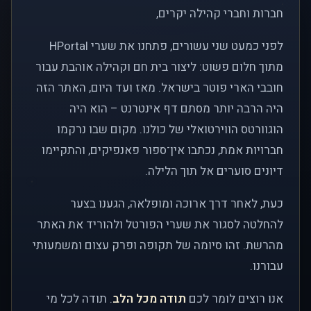
חברות וחברי קהילה יקרים,
לפני כמעט שני עשורים, פתחנו את שערי HPortal
מתוך חלום פשוט: ליצור בית חם וקהילה אוהבת עבור
חובבי הארי פוטר בישראל. מאז ועד היום, האתר הזה
היה הרבה יותר מסתם דף אינטרנט – הוא היה
הוגוורטס הווירטואלי של כולנו. מקום שבו נרקמו
חברויות אמת, נכתבו אין־ספור פאנפיקים, והתקיימו
דיונים סוערים אל תוך הלילה.
כעת, לאחר דרך ארוכה ומופלאה, הגענו בצער
להחלטה לסגור את שערי הפורטל ולהוריד את האתר
מהרשת. זהו סיומה של תקופה ופרק עצום ומשמעותי
עבורנו.
אנו רוצים לומר לכם
תודה מכל הלב
. תודה לכל מי