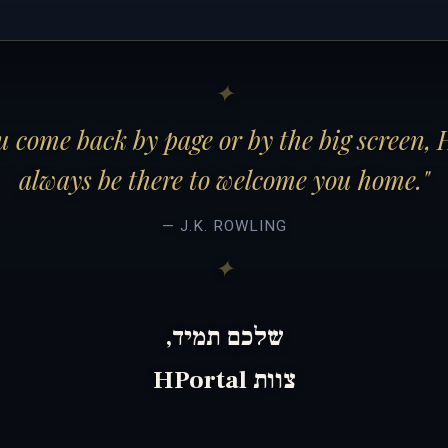
 come back by page or by the big screen, 
always be there to welcome you home."
— J.K. ROWLING
שלכם תמיד,
צוות HPortal