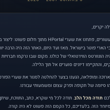
לה יקרים,
לפני כמעט שני עשורים, פתחנו את שערי HPortal מתוך חלו
י הארי פוטר בישראל. מאז ועד היום, האתר הזה היה הרבה י
ה הוגוורטס הווירטואלי של כולנו. מקום שבו נרקמו חברויות 
ם, והתקיימו דיונים סוערים אל תוך הלילה.
רוכה ומופלאה, הגענו בצער להחלטה לסגור את שערי הפורט
 סיומה של תקופה ופרק עצום ומשמעותי עבורנו.
לכם
תודה מכל הלב
. תודה לכל מי שקרא, כתב, התווכח, שית
יוחד הזה. בלעדיכם, כל הקסם הזה פשוט לא היה קורה.