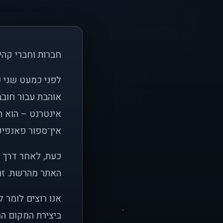
חברות וחברי קהי
אוהבת עבור חובב
אינטרנט – הוא הי
אין־ספור פאנפיקי
כעת, לאחר דרך א
האתר מהרשת. זהו
אנו רוצים לומר 
ביצירת המקום המ