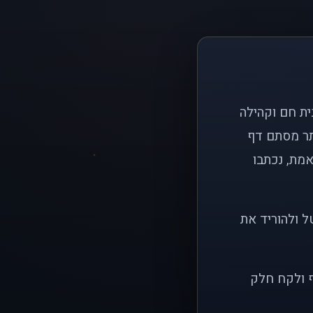
ם פשוט: ליצור בית חם וקהילה
ותר מסתם דף
אמת, נכתבו
ל ולהוריד את
ף ולקח חלק