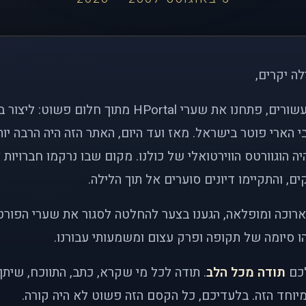
לה יקרים,
לפני כמעט שני עשורים, פתחנו את שערי HPortal מתוך חלו
י הארי פוטר בישראל. מאז ועד היום, האתר הזה היה הרבה י
ה הוגוורטס הווירטואלי של כולנו. מקום שבו נרקמו חברויות 
ם, והתקיימו דיונים סוערים אל תוך הלילה.
רוכה ומופלאה, הגענו בצער להחלטה לסגור את שערי הפורט
 סיומה של תקופה ופרק עצום ומשמעותי עבורנו.
לכם
תודה מכל הלב
. תודה לכל מי שקרא, כתב, התווכח, שית
יוחד הזה. בלעדיכם, כל הקסם הזה פשוט לא היה קורה.