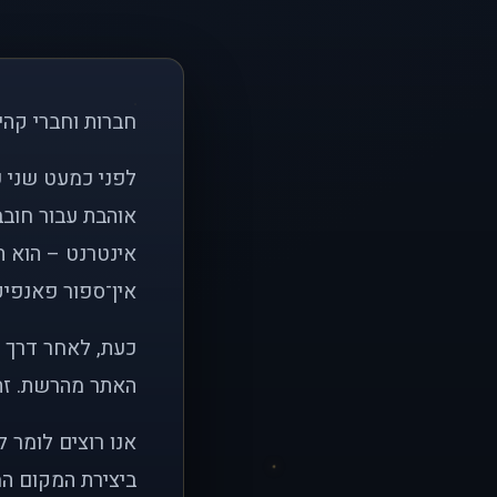
חברות וחברי קהי
אוהבת עבור חובב
אינטרנט – הוא הי
אין־ספור פאנפיקי
כעת, לאחר דרך א
האתר מהרשת. זהו
אנו רוצים לומר 
ביצירת המקום המ