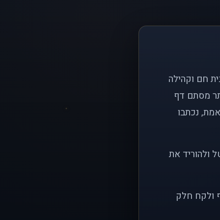
ם פשוט: ליצור בית חם וקהילה
ותר מסתם דף
אמת, נכתבו
ל ולהוריד את
ף ולקח חלק