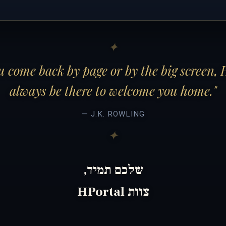
 come back by page or by the big screen, 
always be there to welcome you home."
— J.K. ROWLING
שלכם תמיד,
צוות HPortal