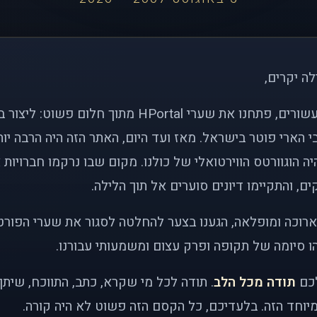
לה יקרים,
לפני כמעט שני עשורים, פתחנו את שערי HPortal מתוך חלו
י הארי פוטר בישראל. מאז ועד היום, האתר הזה היה הרבה י
ה הוגוורטס הווירטואלי של כולנו. מקום שבו נרקמו חברויות 
ם, והתקיימו דיונים סוערים אל תוך הלילה.
רוכה ומופלאה, הגענו בצער להחלטה לסגור את שערי הפורט
 סיומה של תקופה ופרק עצום ומשמעותי עבורנו.
לכם
תודה מכל הלב
. תודה לכל מי שקרא, כתב, התווכח, שית
יוחד הזה. בלעדיכם, כל הקסם הזה פשוט לא היה קורה.