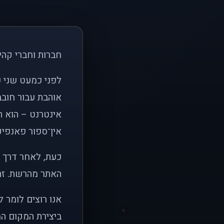
חברות וחברי קהי
אוהבת עבור חובב
אינטרנט – הוא הי
אין־ספור פאנפיקי
כעת, לאחר דרך א
האתר מהרשת. זהו
אנו רוצים לומר 
ביצירת המקום המ