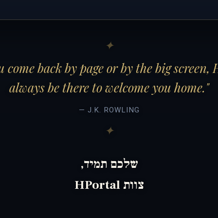
 come back by page or by the big screen, 
always be there to welcome you home."
— J.K. ROWLING
שלכם תמיד,
צוות HPortal