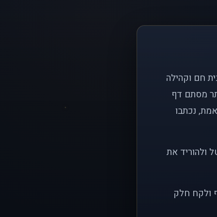
ם פשוט: ליצור בית חם וקהילה
ותר מסתם דף
אמת, נכתבו
ל ולהוריד את
ף ולקח חלק