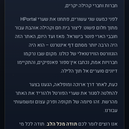
חברות וחברי קהילה יקרים,
לפני כמעט שני עשורים, פתחנו את שערי HPortal
מתוך חלום פשוט: ליצור בית חם וקהילה אוהבת עבור
חובבי הארי פוטר בישראל. מאז ועד היום, האתר הזה
היה הרבה יותר מסתם דף אינטרנט – הוא היה
הוגוורטס הווירטואלי של כולנו. מקום שבו נרקמו
חברויות אמת, נכתבו אין־ספור פאנפיקים, והתקיימו
דיונים סוערים אל תוך הלילה.
כעת, לאחר דרך ארוכה ומופלאה, הגענו בצער
להחלטה לסגור את שערי הפורטל ולהוריד את האתר
מהרשת. זהו סיומה של תקופה ופרק עצום ומשמעותי
עבורנו.
אנו רוצים לומר לכם
תודה מכל הלב
. תודה לכל מי