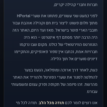
חברות וחברי קהילה יקרים,
לפני כמעט שני עשורים, פתחנו את שערי HPortal
מתוך חלום פשוט: ליצור בית חם וקהילה אוהבת עבור
חובבי הארי פוטר בישראל. מאז ועד היום, האתר הזה
היה הרבה יותר מסתם דף אינטרנט – הוא היה
הוגוורטס הווירטואלי של כולנו. מקום שבו נרקמו
חברויות אמת, נכתבו אין־ספור פאנפיקים, והתקיימו
דיונים סוערים אל תוך הלילה.
כעת, לאחר דרך ארוכה ומופלאה, הגענו בצער
להחלטה לסגור את שערי הפורטל ולהוריד את האתר
מהרשת. זהו סיומה של תקופה ופרק עצום ומשמעותי
עבורנו.
אנו רוצים לומר לכם
תודה מכל הלב
. תודה לכל מי