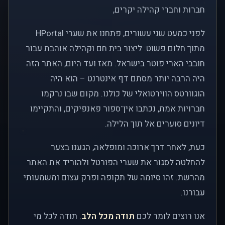
חברות וחברי קהילה יקרים,
לפני כמעט שני עשורים, פתחנו את שערי HPortal
מתוך חלום פשוט: ליצור בית חם וקהילה אוהבת עבור
חובבי הארי פוטר בישראל. מאז ועד היום, האתר הזה
היה הרבה יותר מסתם דף אינטרנט – הוא היה
הוגוורטס הווירטואלי של כולנו. מקום שבו נרקמו
חברויות אמת, נכתבו אין־ספור פאנפיקים, והתקיימו
דיונים סוערים אל תוך הלילה.
כעת, לאחר דרך ארוכה ומופלאה, הגענו בצער
להחלטה לסגור את שערי הפורטל ולהוריד את האתר
מהרשת. זהו סיומה של תקופה ופרק עצום ומשמעותי
עבורנו.
אנו רוצים לומר לכם
תודה מכל הלב
. תודה לכל מי