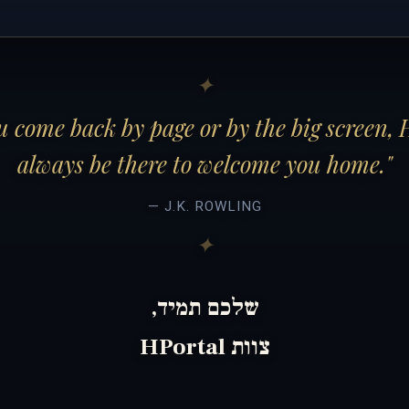
 come back by page or by the big screen, 
always be there to welcome you home."
— J.K. ROWLING
שלכם תמיד,
צוות HPortal