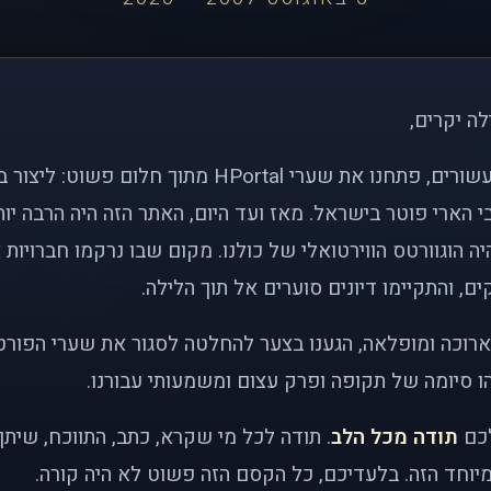
לה יקרים,
לפני כמעט שני עשורים, פתחנו את שערי HPortal מתוך חלו
י הארי פוטר בישראל. מאז ועד היום, האתר הזה היה הרבה י
ה הוגוורטס הווירטואלי של כולנו. מקום שבו נרקמו חברויות 
ם, והתקיימו דיונים סוערים אל תוך הלילה.
רוכה ומופלאה, הגענו בצער להחלטה לסגור את שערי הפורט
 סיומה של תקופה ופרק עצום ומשמעותי עבורנו.
לכם
תודה מכל הלב
. תודה לכל מי שקרא, כתב, התווכח, שית
יוחד הזה. בלעדיכם, כל הקסם הזה פשוט לא היה קורה.