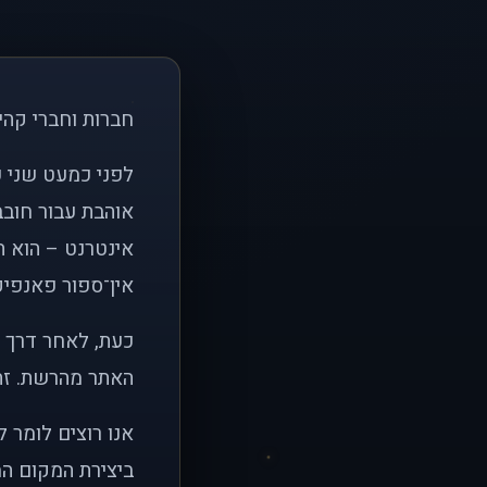
חברות וחברי קהי
אוהבת עבור חובב
אינטרנט – הוא הי
אין־ספור פאנפיקי
כעת, לאחר דרך א
האתר מהרשת. זהו
אנו רוצים לומר 
ביצירת המקום המ