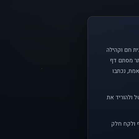
ם פשוט: ליצור בית חם וקהילה
ותר מסתם דף
אמת, נכתבו
ל ולהוריד את
ף ולקח חלק