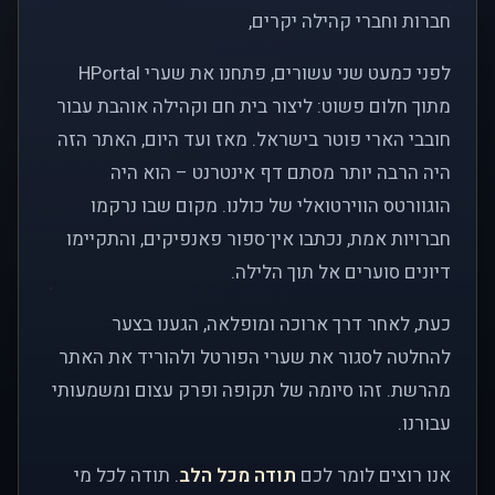
חברות וחברי קהילה יקרים,
לפני כמעט שני עשורים, פתחנו את שערי HPortal
מתוך חלום פשוט: ליצור בית חם וקהילה אוהבת עבור
חובבי הארי פוטר בישראל. מאז ועד היום, האתר הזה
היה הרבה יותר מסתם דף אינטרנט – הוא היה
הוגוורטס הווירטואלי של כולנו. מקום שבו נרקמו
חברויות אמת, נכתבו אין־ספור פאנפיקים, והתקיימו
דיונים סוערים אל תוך הלילה.
כעת, לאחר דרך ארוכה ומופלאה, הגענו בצער
להחלטה לסגור את שערי הפורטל ולהוריד את האתר
מהרשת. זהו סיומה של תקופה ופרק עצום ומשמעותי
עבורנו.
אנו רוצים לומר לכם
תודה מכל הלב
. תודה לכל מי