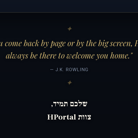
 come back by page or by the big screen, 
always be there to welcome you home."
— J.K. ROWLING
שלכם תמיד,
צוות HPortal