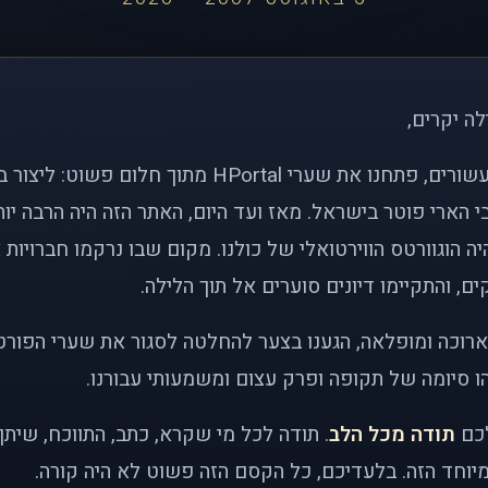
לה יקרים,
לפני כמעט שני עשורים, פתחנו את שערי HPortal מתוך חלו
י הארי פוטר בישראל. מאז ועד היום, האתר הזה היה הרבה י
ה הוגוורטס הווירטואלי של כולנו. מקום שבו נרקמו חברויות 
ם, והתקיימו דיונים סוערים אל תוך הלילה.
רוכה ומופלאה, הגענו בצער להחלטה לסגור את שערי הפורט
 סיומה של תקופה ופרק עצום ומשמעותי עבורנו.
לכם
תודה מכל הלב
. תודה לכל מי שקרא, כתב, התווכח, שית
יוחד הזה. בלעדיכם, כל הקסם הזה פשוט לא היה קורה.