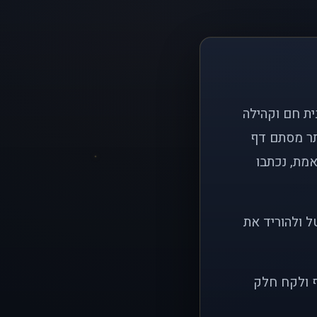
ם פשוט: ליצור בית חם וקהילה
ותר מסתם דף
אמת, נכתבו
ל ולהוריד את
ף ולקח חלק