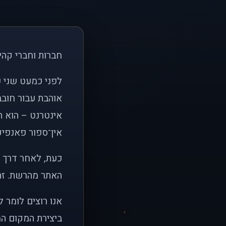
חברות וחברי קהי
אוהבת עבור חובב
אינטרנט – הוא הי
אין־ספור פאנפיקי
כעת, לאחר דרך א
האתר מהרשת. זהו
אנו רוצים לומר 
ביצירת המקום המ